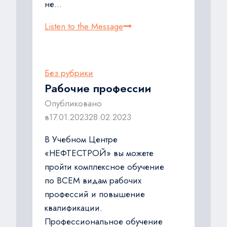
не…
Предаттестационная
Listen to the Message
подготовка
руководителей
и
Без рубрики
специалистов
Рабочие профессии
Опубликовано
в
17.01.2023
28.02.2023
В Учебном Центре
«НЕФТЕСТРОЙ» вы можете
пройти комплексное обучение
по ВСЕМ видам рабочих
профессий и повышение
квалификации.
Профессиональное обучение